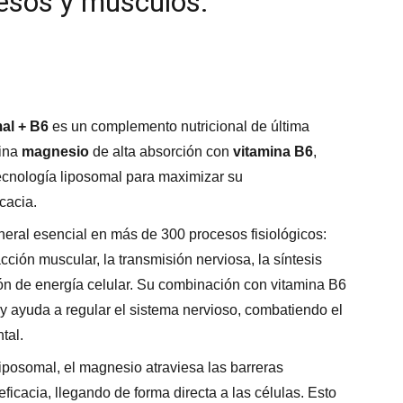
uesos y músculos.
al + B6
es un complemento nutricional de última
ina
magnesio
de alta absorción con
vitamina B6
,
ecnología liposomal para maximizar su
icacia.
eral esencial en más de 300 procesos fisiológicos:
acción muscular, la transmisión nerviosa, la síntesis
ión de energía celular. Su combinación con vitamina B6
 y ayuda a regular el sistema nervioso, combatiendo el
tal.
liposomal, el magnesio atraviesa las barreras
ficacia, llegando de forma directa a las células. Esto