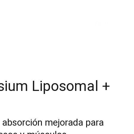
TANOS
INSTALACIONES
ES
ium Liposomal +
 absorción mejorada para