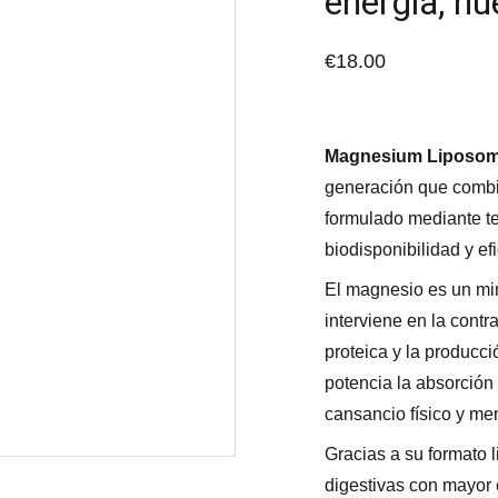
energía, h
€18.00
Magnesium Liposom
generación que comb
formulado mediante t
biodisponibilidad y ef
El magnesio es un min
interviene en la contr
proteica y la producc
potencia la absorción
cansancio físico y men
Gracias a su formato 
digestivas con mayor e