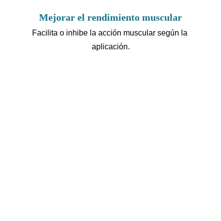
Mejorar el rendimiento muscular
Facilita o inhibe la acción muscular según la 
aplicación.
¿Cómo aplicamos el 
Kinesiotaping?
En nuestra clínica, aplicamos el Kinesiotaping de forma 
personalizada, siempre que nuestro osteópata o masajista 